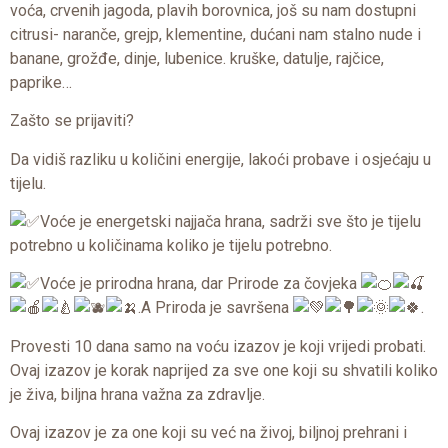
voća, crvenih jagoda, plavih borovnica, još su nam dostupni
citrusi- naranče, grejp, klementine, dućani nam stalno nude i
banane, grožđe, dinje, lubenice. kruške, datulje, rajčice,
paprike…
Zašto se prijaviti?
Da vidiš razliku u količini energije, lakoći probave i osjećaju u
tijelu.
Voće je energetski najjača hrana, sadrži sve što je tijelu
potrebno u količinama koliko je tijelu potrebno.
Voće je prirodna hrana, dar Prirode za čovjeka
.A Priroda je savršena
.
Provesti 10 dana samo na voću izazov je koji vrijedi probati.
Ovaj izazov je korak naprijed za sve one koji su shvatili koliko
je živa, biljna hrana važna za zdravlje.
Ovaj izazov je za one koji su već na živoj, biljnoj prehrani i