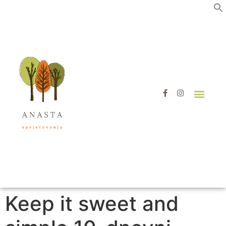
MOJA PRIČA
USLUGE I NOVOSTI
ZDRAVI BLOG
Keep it sweet and