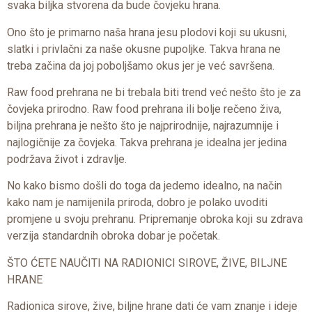
svaka biljka stvorena da bude čovjeku hrana.
Ono što je primarno naša hrana jesu plodovi koji su ukusni,
slatki i privlačni za naše okusne pupoljke. Takva hrana ne
treba začina da joj poboljšamo okus jer je već savršena.
Raw food prehrana ne bi trebala biti trend već nešto što je za
čovjeka prirodno. Raw food prehrana ili bolje rečeno živa,
biljna prehrana je nešto što je najprirodnije, najrazumnije i
najlogičnije za čovjeka. Takva prehrana je idealna jer jedina
podržava život i zdravlje.
No kako bismo došli do toga da jedemo idealno, na način
kako nam je namijenila priroda, dobro je polako uvoditi
promjene u svoju prehranu. Pripremanje obroka koji su zdrava
verzija standardnih obroka dobar je početak.
ŠTO ĆETE NAUČITI NA RADIONICI SIROVE, ŽIVE, BILJNE
HRANE
Radionica sirove, žive, biljne hrane dati će vam znanje i ideje