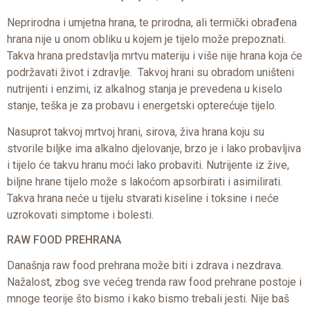
Neprirodna i umjetna hrana, te prirodna, ali termički obrađena
hrana nije u onom obliku u kojem je tijelo može prepoznati.
Takva hrana predstavlja mrtvu materiju i više nije hrana koja će
podržavati život i zdravlje. Takvoj hrani su obradom uništeni
nutrijenti i enzimi, iz alkalnog stanja je prevedena u kiselo
stanje, teška je za probavu i energetski opterećuje tijelo.
Nasuprot takvoj mrtvoj hrani, sirova, živa hrana koju su
stvorile biljke ima alkalno djelovanje, brzo je i lako probavljiva
i tijelo će takvu hranu moći lako probaviti. Nutrijente iz žive,
biljne hrane tijelo može s lakoćom apsorbirati i asimilirati.
Takva hrana neće u tijelu stvarati kiseline i toksine i neće
uzrokovati simptome i bolesti.
RAW FOOD PREHRANA
Današnja raw food prehrana može biti i zdrava i nezdrava.
Nažalost, zbog sve većeg trenda raw food prehrane postoje i
mnoge teorije što bismo i kako bismo trebali jesti. Nije baš