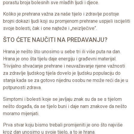
porastu broja bolesnih sve mlađih ljudi i djece.
Koliko je prehrana važna za naše tijelo i zdravlje postoje
brojni dokazi ljudi koji su promjenom prehrane uspjeli iscijeliti
svoje bolesti, čak i one najteže i „neizlječive“.
ŠTO ĆETE NAUČITI NA PREDAVANJU?
Hrana je nešto što unosimo u sebe tri ili više puta na dan.
Hrana je ono šta tijelu daje energiju i građevni materijal.
Trivijalno shvaćanje prehrane i neuvažavanje njene važnosti
za zdravlje ljudskog tijela dovelo je ljudsku populaciju do
stanja kada se za gotovo nijednu osobu ne može reći da je u
potpunosti zdrava.
Simptomi i bolesti koje se javljaju znak su da se s tijelom
nešto događa, da se tijelo buni i daje nam znakove da nešto
moramo mijenjati.
Prva stvar koju bismo trebali promijeniti je ono što najviše
kroz dan unosimo u svoje tijelo, a to je hrana.